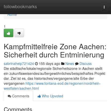
Home
followbookmarks
Togg
navi
Home
1
Kampfmittelfreie Zone Aachen:
Sicherheit durch Entminierung
sabrinaheip721424
155 days ago
News
Discuss
Die städtische/lokale/regionale Sicherheitszone in Aachen stellt
ein zukunftsweisendes/außergewöhnliches/beispielhaftes Projekt
dar. Ziel ist es, das historisches/vergangene/alte Erbe der
vergangenen
https://www.fontana-eod.de/regionen/nordrhein-
westfalen/aachen.html
Comments
Who Upvoted
Comments