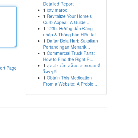
Detailed Report
1
iptv maroc
1
Revitalize Your Home's
Curb Appeal: A Guide ...
1
123b: Hướng dẫn Đăng
nhập & Thông báo Hiện tại
1
Daftar Bola Hari: Saksikan
Pertandingan Menarik...
1
Commercial Truck Parts:
How to Find the Right R...
1
สุดเจ๋ง เว็บ สล็อต จ่ายเยอะ ที่
ort Page
ใครๆ ยิ่...
1
Obtain This Medication
From a Website: A Proble...