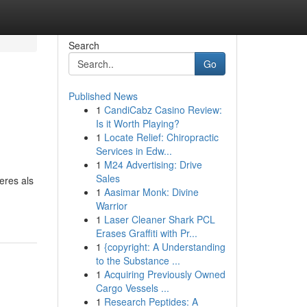
Search
Go
Published News
1
CandiCabz Casino Review:
Is it Worth Playing?
1
Locate Relief: Chiropractic
Services in Edw...
1
M24 Advertising: Drive
Sales
eres als
1
Aasimar Monk: Divine
Warrior
1
Laser Cleaner Shark PCL
Erases Graffiti with Pr...
1
{copyright: A Understanding
to the Substance ...
1
Acquiring Previously Owned
Cargo Vessels ...
1
Research Peptides: A