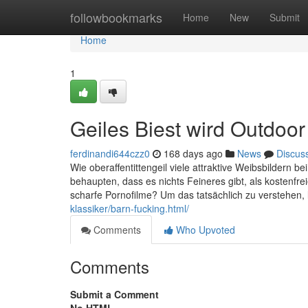
Home
followbookmarks
Home
New
Submit
Home
1
Geiles Biest wird Outdoor
ferdinandi644czz0
168 days ago
News
Discus
Wie oberaffentittengeil viele attraktive Weibsbildern 
behaupten, dass es nichts Feineres gibt, als kostenfre
scharfe Pornofilme? Um das tatsächlich zu verstehen, l
klassiker/barn-fucking.html/
Comments
Who Upvoted
Comments
Submit a Comment