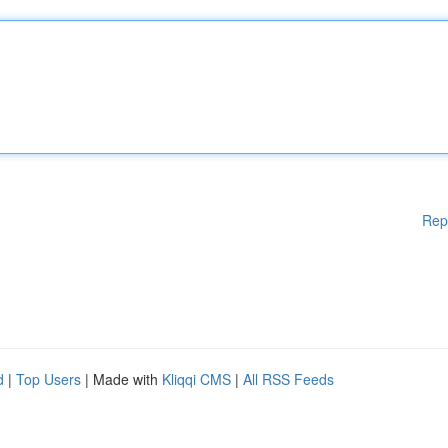
Rep
d
|
Top Users
| Made with
Kliqqi CMS
|
All RSS Feeds