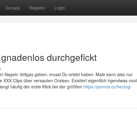
Groups
Register
Login
 gnadenlos durchgefickt
s
beim Nageln Vollgas geben, musst Du erlebt haben. Male kann also nur
ie XXX Clips über versauten Oralsex. Existiert eigentlich irgendwas cool
angt häufig der erste Klick bei der größten
https://pornos.cc/herzog-