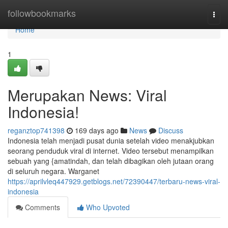
Home
followbookmarks
Togg
navi
Home
1
Merupakan News: Viral
Indonesia!
reganztop741398
169 days ago
News
Discuss
Indonesia telah menjadi pusat dunia setelah video menakjubkan
seorang penduduk viral di internet. Video tersebut menampilkan
sebuah yang {amatindah, dan telah dibagikan oleh jutaan orang
di seluruh negara. Warganet
https://aprilvleq447929.getblogs.net/72390447/terbaru-news-viral-
indonesia
Comments
Who Upvoted