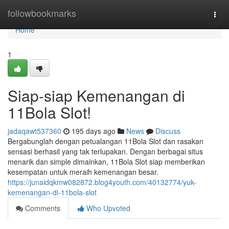
Home
followbookmarks
Togg
navi
Home
1
Siap-siap Kemenangan di
11Bola Slot!
jadaqawt537360
195 days ago
News
Discuss
Bergabunglah dengan petualangan 11Bola Slot dan rasakan
sensasi berhasil yang tak terlupakan. Dengan berbagai situs
menarik dan simple dimainkan, 11Bola Slot siap memberikan
kesempatan untuk meraih kemenangan besar.
https://junaidqkmw082872.blog4youth.com/40132774/yuk-
kemenangan-di-11bola-slot
Comments
Who Upvoted