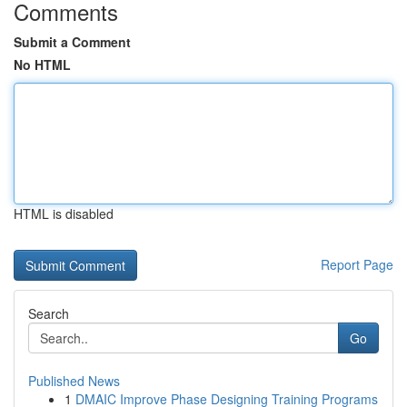
Comments
Submit a Comment
No HTML
HTML is disabled
Report Page
Search
Go
Published News
1
DMAIC Improve Phase Designing Training Programs