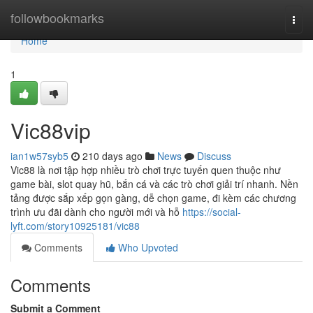
Home
followbookmarks
Togg
navi
Home
1
Vic88vip
ian1w57syb5
210 days ago
News
Discuss
Vic88 là nơi tập hợp nhiều trò chơi trực tuyến quen thuộc như
game bài, slot quay hũ, bắn cá và các trò chơi giải trí nhanh. Nền
tảng được sắp xếp gọn gàng, dễ chọn game, đi kèm các chương
trình ưu đãi dành cho người mới và hỗ
https://social-
lyft.com/story10925181/vic88
Comments
Who Upvoted
Comments
Submit a Comment