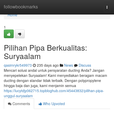
Home
followbookmarks
Togg
navi
Home
1
Pilihan Pipa Berkualitas:
Suryaalam
qasimrykr549973
235 days ago
News
Discuss
Mencari solusi andal untuk persyaratan ducting Anda? Jangan
menyepelekan Suryaalam! Kami menyediakan beragam macam
ducting dengan standar tidak terbaik. Dengan polypropylene
hingga baja dan juga, kami menjamin semua
https://lucytdjy062715.topbloghub.com/45443832/pilihan-pipa-
unggul-suryaalam
Comments
Who Upvoted