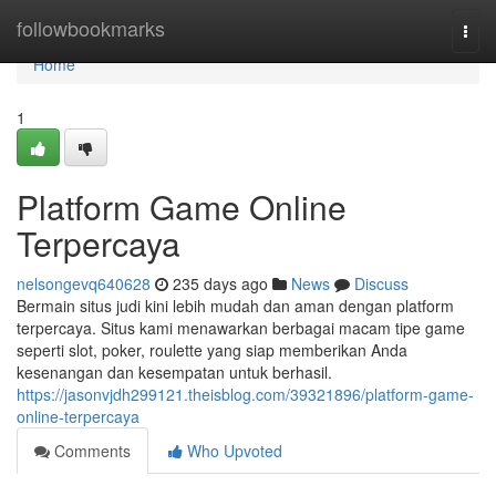
Home
followbookmarks
Togg
navi
Home
1
Platform Game Online
Terpercaya
nelsongevq640628
235 days ago
News
Discuss
Bermain situs judi kini lebih mudah dan aman dengan platform
terpercaya. Situs kami menawarkan berbagai macam tipe game
seperti slot, poker, roulette yang siap memberikan Anda
kesenangan dan kesempatan untuk berhasil.
https://jasonvjdh299121.theisblog.com/39321896/platform-game-
online-terpercaya
Comments
Who Upvoted