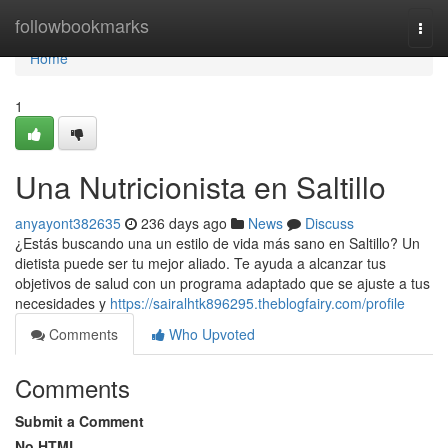
Home
followbookmarks
Togg
navi
Home
1
Una Nutricionista en Saltillo
anyayont382635
236 days ago
News
Discuss
¿Estás buscando una un estilo de vida más sano en Saltillo? Un
dietista puede ser tu mejor aliado. Te ayuda a alcanzar tus
objetivos de salud con un programa adaptado que se ajuste a tus
necesidades y
https://sairalhtk896295.theblogfairy.com/profile
Comments
Who Upvoted
Comments
Submit a Comment
No HTML