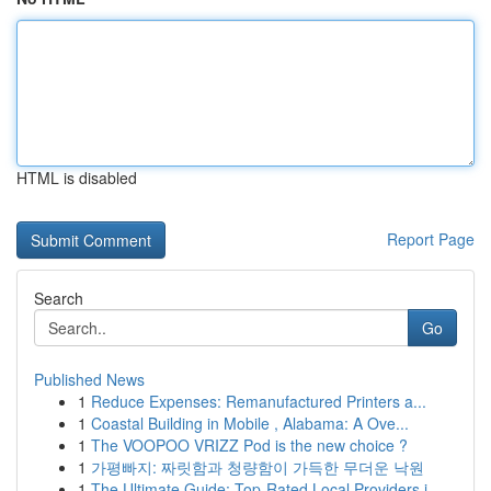
HTML is disabled
Report Page
Search
Go
Published News
1
Reduce Expenses: Remanufactured Printers a...
1
Coastal Building in Mobile , Alabama: A Ove...
1
The VOOPOO VRIZZ Pod is the new choice ?
1
가평빠지: 짜릿함과 청량함이 가득한 무더운 낙원
1
The Ultimate Guide: Top-Rated Local Providers i...