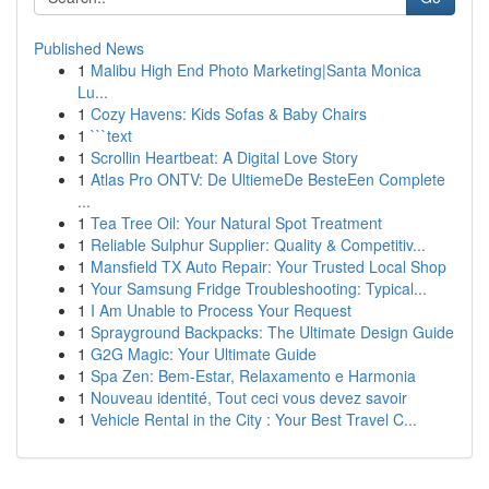
Published News
1
Malibu High End Photo Marketing|Santa Monica
Lu...
1
Cozy Havens: Kids Sofas & Baby Chairs
1
```text
1
Scrollin Heartbeat: A Digital Love Story
1
Atlas Pro ONTV: De UltiemeDe BesteEen Complete
...
1
Tea Tree Oil: Your Natural Spot Treatment
1
Reliable Sulphur Supplier: Quality & Competitiv...
1
Mansfield TX Auto Repair: Your Trusted Local Shop
1
Your Samsung Fridge Troubleshooting: Typical...
1
I Am Unable to Process Your Request
1
Sprayground Backpacks: The Ultimate Design Guide
1
G2G Magic: Your Ultimate Guide
1
Spa Zen: Bem-Estar, Relaxamento e Harmonia
1
Nouveau identité, Tout ceci vous devez savoir
1
Vehicle Rental in the City : Your Best Travel C...