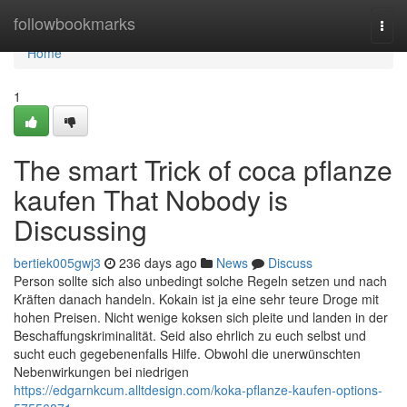
Home
followbookmarks
Togg
navi
Home
1
The smart Trick of coca pflanze
kaufen That Nobody is
Discussing
bertiek005gwj3
236 days ago
News
Discuss
Person sollte sich also unbedingt solche Regeln setzen und nach
Kräften danach handeln. Kokain ist ja eine sehr teure Droge mit
hohen Preisen. Nicht wenige koksen sich pleite und landen in der
Beschaffungskriminalität. Seid also ehrlich zu euch selbst und
sucht euch gegebenenfalls Hilfe. Obwohl die unerwünschten
Nebenwirkungen bei niedrigen
https://edgarnkcum.alltdesign.com/koka-pflanze-kaufen-options-