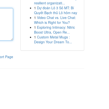
resilient organizati...
1
Dự đoán Lô 3 Số MT: Bí
Quyết Bạch thủ Lô hôm nay
1
Video Chat vs. Live Chat:
Which is Right for You?
1
Exploring Intimacy: Nitric
Boost Ultra, Open Re...
1
Custom Metal Mugs :
Design Your Dream To...
ort Page