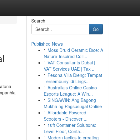
Search
Go
Published News
1
Moss Druid Ceramic Dice: A
al
Nature-Inspired Coll...
1
VAT Consultants Dubai |
VAT Services UAE | Tax ...
1
Pesona Villa Dieng: Tempat
Tersembunyi di Lingk...
ratona
1
Australia's Online Casino
ompanhia
Esports League: A Win...
1
SINGAWIN: Ang Bagong
Mukha ng Pagsusugal Online
1
Affordable Powered
Scooters - Discover ...
1
10ft Container Solutions:
Level Floor, Conta...
1
Modern tactics to creating