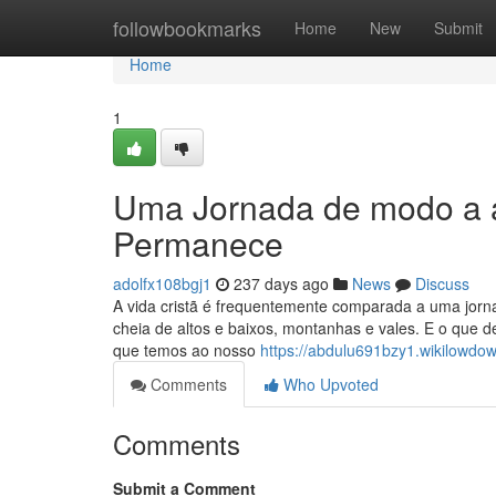
Home
followbookmarks
Home
New
Submit
Home
1
Uma Jornada de modo a a
Permanece
adolfx108bgj1
237 days ago
News
Discuss
A vida cristã é frequentemente comparada a uma jor
cheia de altos e baixos, montanhas e vales. E o que
que temos ao nosso
https://abdulu691bzy1.wikilowdo
Comments
Who Upvoted
Comments
Submit a Comment