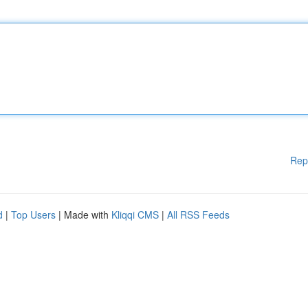
Rep
d
|
Top Users
| Made with
Kliqqi CMS
|
All RSS Feeds