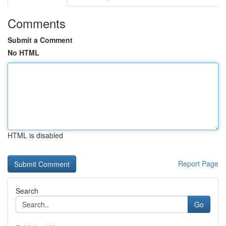
Comments
Submit a Comment
No HTML
HTML is disabled
Report Page
Search
Go