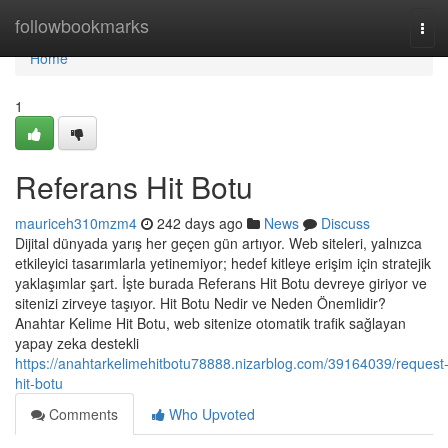
Home
followbookmarks
Tog
navi
Home
1
Referans Hit Botu
mauriceh310mzm4
242 days ago
News
Discuss
Dijital dünyada yarış her geçen gün artıyor. Web siteleri, yalnızca
etkileyici tasarımlarla yetinemiyor; hedef kitleye erişim için stratejik
yaklaşımlar şart. İşte burada Referans Hit Botu devreye giriyor ve
sitenizi zirveye taşıyor. Hit Botu Nedir ve Neden Önemlidir?
Anahtar Kelime Hit Botu, web sitenize otomatik trafik sağlayan
yapay zeka destekli
https://anahtarkelimehitbotu78888.nizarblog.com/39164039/request
hit-botu
Comments
Who Upvoted