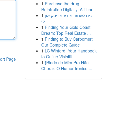
1
Purchase the drug
Retatrutide Digitally: A Thor...
1
דרכים לשחזר מידע מדיסק און
קי
1
Finding Your Gold Coast
Dream: Top Real Estate ...
1
Finding to Buy Carbomer:
Our Complete Guide
1
LC Winford: Your Handbook
to Online Visibilit...
ort Page
1
{Rindo de Mim Pra Não
Chorar: O Humor Irônico ...