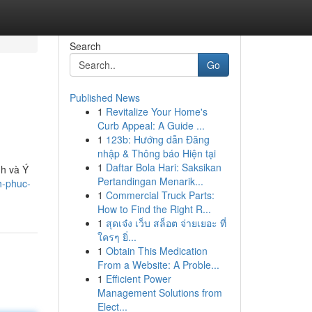
Search
Go
Published News
1
Revitalize Your Home's
Curb Appeal: A Guide ...
1
123b: Hướng dẫn Đăng
nhập & Thông báo Hiện tại
1
Daftar Bola Hari: Saksikan
nh và Ý
Pertandingan Menarik...
h-phuc-
1
Commercial Truck Parts:
How to Find the Right R...
1
สุดเจ๋ง เว็บ สล็อต จ่ายเยอะ ที่
ใครๆ ยิ่...
1
Obtain This Medication
From a Website: A Proble...
1
Efficient Power
Management Solutions from
Elect...