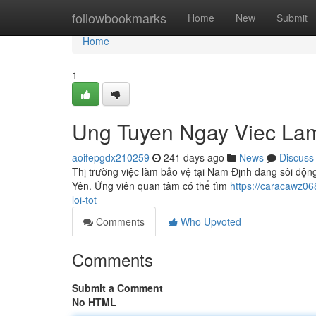
Home
followbookmarks
Home
New
Submit
Home
1
Ung Tuyen Ngay Viec La
aoifepgdx210259
241 days ago
News
Discuss
Thị trường việc làm bảo vệ tại Nam Định đang sôi độn
Yên. Ứng viên quan tâm có thể tìm
https://caracawz0
loi-tot
Comments
Who Upvoted
Comments
Submit a Comment
No HTML