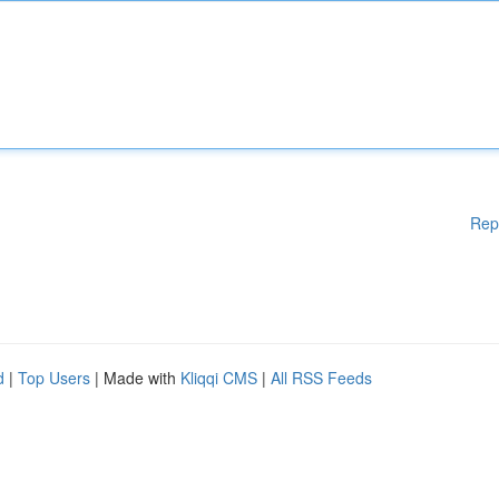
Rep
d
|
Top Users
| Made with
Kliqqi CMS
|
All RSS Feeds