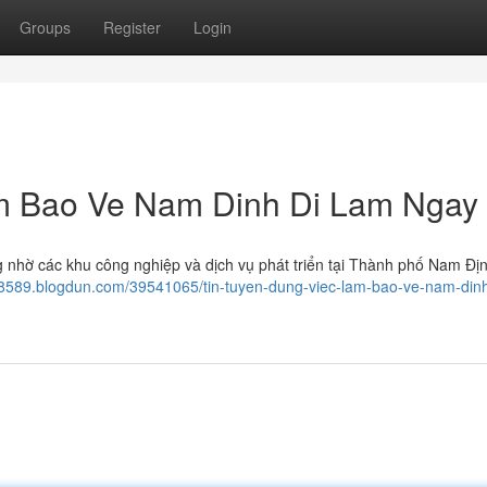
Groups
Register
Login
m Bao Ve Nam Dinh Di Lam Ngay
g nhờ các khu công nghiệp và dịch vụ phát triển tại Thành phố Nam Đị
68589.blogdun.com/39541065/tin-tuyen-dung-viec-lam-bao-ve-nam-din