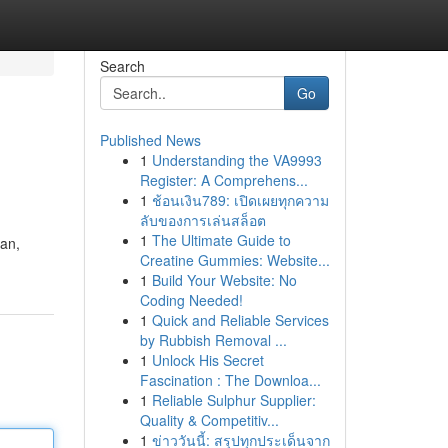
Search
Go
Published News
1
Understanding the VA9993
Register: A Comprehens...
1
ช้อนเงิน789: เปิดเผยทุกความ
ลับของการเล่นสล็อต
1
The Ultimate Guide to
an,
Creatine Gummies: Website...
1
Build Your Website: No
Coding Needed!
1
Quick and Reliable Services
by Rubbish Removal ...
1
Unlock His Secret
Fascination : The Downloa...
1
Reliable Sulphur Supplier:
Quality & Competitiv...
1
ข่าววันนี้: สรุปทุกประเด็นจาก