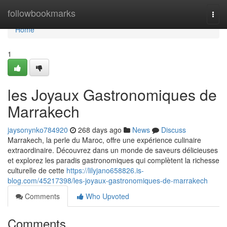
Home
followbookmarks
Togg
navi
Home
1
les Joyaux Gastronomiques de
Marrakech
jaysonynko784920
268 days ago
News
Discuss
Marrakech, la perle du Maroc, offre une expérience culinaire
extraordinaire. Découvrez dans un monde de saveurs délicieuses
et explorez les paradis gastronomiques qui complètent la richesse
culturelle de cette
https://lilyjano658826.is-
blog.com/45217398/les-joyaux-gastronomiques-de-marrakech
Comments
Who Upvoted
Comments