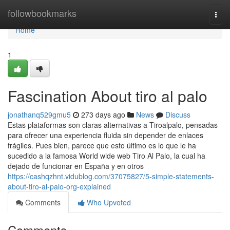
Home
followbookmarks
Togg
navi
Home
1
Fascination About tiro al palo
jonathanq529gmu5
273 days ago
News
Discuss
Estas plataformas son claras alternativas a Tiroalpalo, pensadas
para ofrecer una experiencia fluida sin depender de enlaces
frágiles. Pues bien, parece que esto último es lo que le ha
sucedido a la famosa World wide web Tiro Al Palo, la cual ha
dejado de funcionar en España y en otros
https://cashqzhnt.vidublog.com/37075827/5-simple-statements-
about-tiro-al-palo-org-explained
Comments
Who Upvoted
Comments