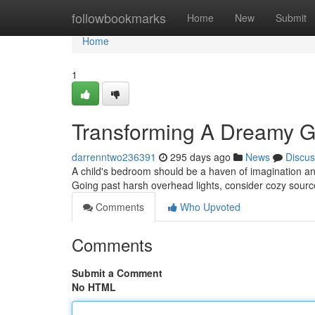
Home
followbookmarks
Home
New
Submit
Home
1
Transforming A Dreamy Gl
darrenntwo236391
295 days ago
News
Discus
A child's bedroom should be a haven of imagination and
Going past harsh overhead lights, consider cozy sourc
Comments
Who Upvoted
Comments
Submit a Comment
No HTML