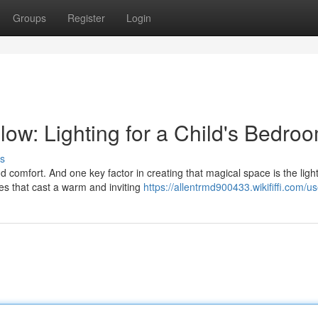
Groups
Register
Login
ow: Lighting for a Child's Bedro
s
 comfort. And one key factor in creating that magical space is the light
es that cast a warm and inviting
https://allentrmd900433.wikififfi.com/us