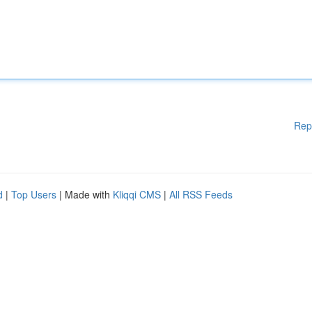
Rep
d
|
Top Users
| Made with
Kliqqi CMS
|
All RSS Feeds