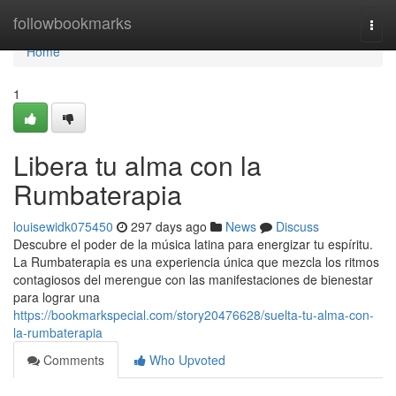
Home
followbookmarks
Togg
navi
Home
1
Libera tu alma con la
Rumbaterapia
louisewidk075450
297 days ago
News
Discuss
Descubre el poder de la música latina para energizar tu espíritu.
La Rumbaterapia es una experiencia única que mezcla los ritmos
contagiosos del merengue con las manifestaciones de bienestar
para lograr una
https://bookmarkspecial.com/story20476628/suelta-tu-alma-con-
la-rumbaterapia
Comments
Who Upvoted