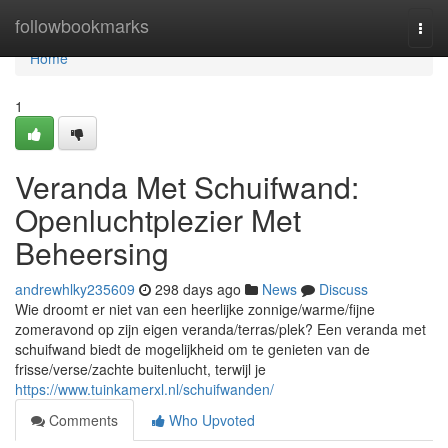
Home
followbookmarks
Togg
navi
Home
1
Veranda Met Schuifwand:
Openluchtplezier Met
Beheersing
andrewhlky235609
298 days ago
News
Discuss
Wie droomt er niet van een heerlijke zonnige/warme/fijne
zomeravond op zijn eigen veranda/terras/plek? Een veranda met
schuifwand biedt de mogelijkheid om te genieten van de
frisse/verse/zachte buitenlucht, terwijl je
https://www.tuinkamerxl.nl/schuifwanden/
Comments
Who Upvoted