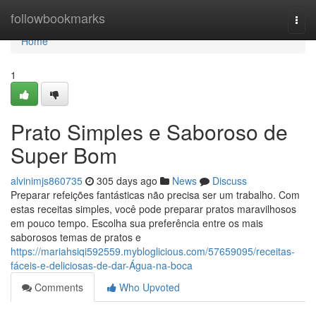
Home
followbookmarks
Togg
navi
Home
1
Prato Simples e Saboroso de
Super Bom
alvinimjs860735
305 days ago
News
Discuss
Preparar refeições fantásticas não precisa ser um trabalho. Com
estas receitas simples, você pode preparar pratos maravilhosos
em pouco tempo. Escolha sua preferência entre os mais
saborosos temas de pratos e
https://mariahsiqi592559.mybloglicious.com/57659095/receitas-
fáceis-e-deliciosas-de-dar-Água-na-boca
Comments
Who Upvoted