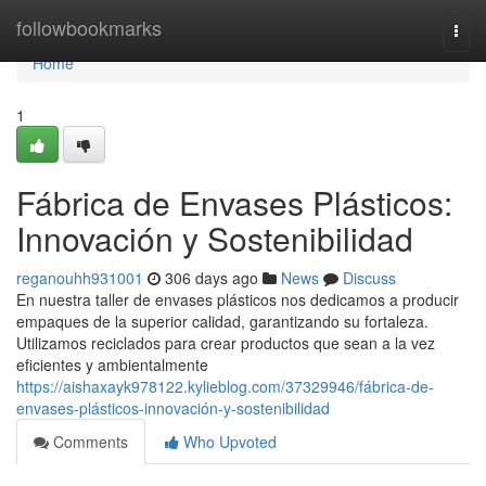
Home
followbookmarks
Togg
navi
Home
1
Fábrica de Envases Plásticos:
Innovación y Sostenibilidad
reganouhh931001
306 days ago
News
Discuss
En nuestra taller de envases plásticos nos dedicamos a producir
empaques de la superior calidad, garantizando su fortaleza.
Utilizamos reciclados para crear productos que sean a la vez
eficientes y ambientalmente
https://aishaxayk978122.kylieblog.com/37329946/fábrica-de-
envases-plásticos-innovación-y-sostenibilidad
Comments
Who Upvoted