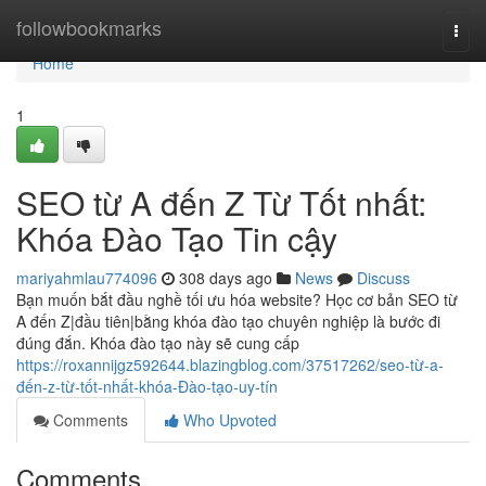
Home
followbookmarks
Togg
navi
Home
1
SEO từ A đến Z Từ Tốt nhất:
Khóa Đào Tạo Tin cậy
mariyahmlau774096
308 days ago
News
Discuss
Bạn muốn bắt đầu nghề tối ưu hóa website? Học cơ bản SEO từ
A đến Z|đầu tiên|bằng khóa đào tạo chuyên nghiệp là bước đi
đúng đắn. Khóa đào tạo này sẽ cung cấp
https://roxannijgz592644.blazingblog.com/37517262/seo-từ-a-
đến-z-từ-tốt-nhất-khóa-Đào-tạo-uy-tín
Comments
Who Upvoted
Comments