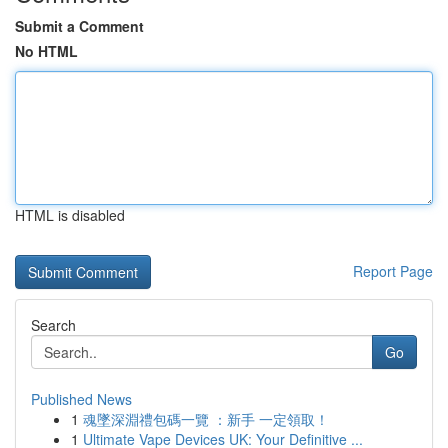
Submit a Comment
No HTML
HTML is disabled
Report Page
Search
Go
Published News
1
魂墜深淵禮包碼一覽 ：新手 一定領取！
1
Ultimate Vape Devices UK: Your Definitive ...