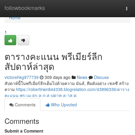
Home
followbookmarks
Togg
navi
Home
1
ตารางคะแนน พรีเมียร์ลีก
สัปดาห์ล่าสุด
victorehkg977739
309 days ago
News
Discuss
สัปดาห์นี้ในพรีเมียร์ลีกเต็มไปด้วยความ มันส์, ทีมดังอย่าง เชลซี สร้าง
ความ
https://robertirwn844338.blogrelation.com/43896336/ตาราง
คะแนน-พร-เม-ยร-ล-ก-ส-ปดาห-ล-าส-ด
Comments
Who Upvoted
Comments
Submit a Comment