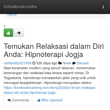
Home
followbookmarks
Togg
navi
Home
1
Temukan Relaksasi dalam Diri
Anda: Hipnoterapi Jogja
nettievbby321558
326 days ago
News
Discuss
Saat keramaian modern yang penuh tekanan, menemukan
ketenangan dan relaksasi bisa terasa seperti mimpi. Di
Yogyakarta, hipnoterapi menawarkan jalan yang unik untuk
mencapai kesejahteraan. Hipnoterapi merupakan sistem
https://ilovebookmarking.com/story20230219/cari-relaksasi-
dalam-diri-anda-hipnoterapi-jogja
Comments
Who Upvoted