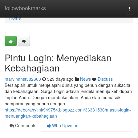
Home
followbookmarks
Togg
navi
Home
1
Pintu Login: Menyediakan
Kebahagiaan
marvinnnst382603
329 days ago
News
Discuss
Bersiaplah untuk menjelajahi dunia yang penuh dengan sukacita
dan kebahagiaan. Surga Login adalah jendela menuju kehidupan
impian Anda. Dengan membuka akun, Anda siap memasuki
hamparan yang penuh dengan
https://deborahyimk949754.blogozz.com/36331536/masuk-login-
menuangkan-kebahagiaan
Comments
Who Upvoted