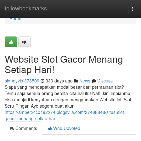
Home
followbookmarks
Togg
navi
Home
1
Website Slot Gacor Menang
Setiap Hari!
sidneyvtxi378509
330 days ago
News
Discuss
Siapa yang mendapatkan modal besar dari permainan slot?
Tentu saja semua orang bercita-cita hal itu! Nah, kini impianmu
bisa menjadi kenyataan dengan menggunakan Website ini. Slot
Seru Ringan Ayo segera buat akun
https://amberxccb492274.blogsvila.com/37468848/situs-slot-
gacor-menang-setiap-hari
Comments
Who Upvoted