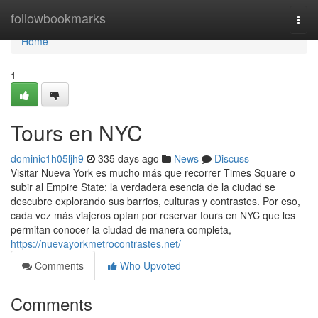
Home
followbookmarks
Togg
navi
Home
1
Tours en NYC
dominic1h05ljh9
335 days ago
News
Discuss
Visitar Nueva York es mucho más que recorrer Times Square o
subir al Empire State; la verdadera esencia de la ciudad se
descubre explorando sus barrios, culturas y contrastes. Por eso,
cada vez más viajeros optan por reservar tours en NYC que les
permitan conocer la ciudad de manera completa,
https://nuevayorkmetrocontrastes.net/
Comments
Who Upvoted
Comments