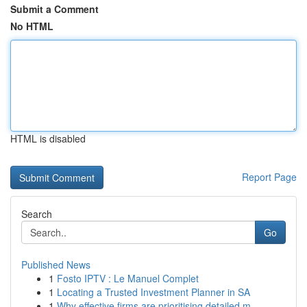
Submit a Comment
No HTML
HTML is disabled
Report Page
Search
Go
Published News
1
Fosto IPTV : Le Manuel Complet
1
Locating a Trusted Investment Planner in SA
1
Why effective firms are prioritising detailed m...