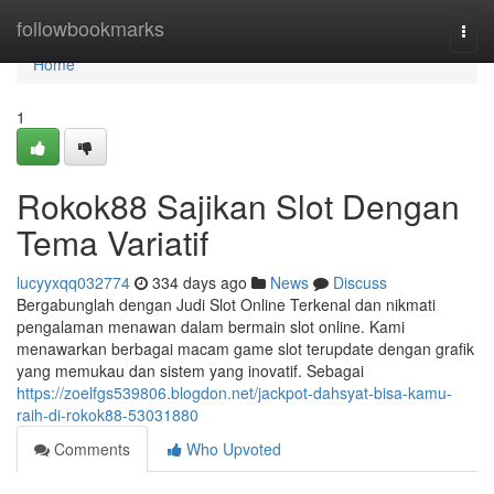
Home
followbookmarks
Togg
navi
Home
1
Rokok88 Sajikan Slot Dengan
Tema Variatif
lucyyxqq032774
334 days ago
News
Discuss
Bergabunglah dengan Judi Slot Online Terkenal dan nikmati
pengalaman menawan dalam bermain slot online. Kami
menawarkan berbagai macam game slot terupdate dengan grafik
yang memukau dan sistem yang inovatif. Sebagai
https://zoelfgs539806.blogdon.net/jackpot-dahsyat-bisa-kamu-
raih-di-rokok88-53031880
Comments
Who Upvoted