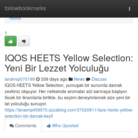
Home
followbookmarks
Togg
navi
Home
1
IQOS HEETS Yellow Selection:
Yeni Bir Lezzet Yolculuğu
laralnvp070199
339 days ago
News
Discuss
IQOS HEETS Yellow Selection, yumuşak bir sunumla damak
zevkiniz okşuyor. Her nefesinde aromalar sizi sarmaya başlıyor.
Sıcak bir ikramlarla birlikte, bu seçimi deneyimlemek size yeni bir
tat yolculuğu sunuyor.
https://laraerqi459970.azzablog.com/37020811/iqos-heets-yellow-
selection-bir-damak-keyfi
Comments
Who Upvoted