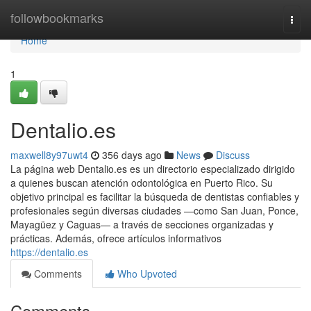
Home
followbookmarks
Togg
navi
Home
1
Dentalio.es
maxwell8y97uwt4
356 days ago
News
Discuss
La página web Dentalio.es es un directorio especializado dirigido
a quienes buscan atención odontológica en Puerto Rico. Su
objetivo principal es facilitar la búsqueda de dentistas confiables y
profesionales según diversas ciudades —como San Juan, Ponce,
Mayagüez y Caguas— a través de secciones organizadas y
prácticas. Además, ofrece artículos informativos
https://dentalio.es
Comments
Who Upvoted
Comments