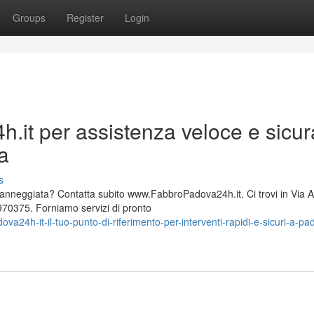
Groups
Register
Login
.it per assistenza veloce e sicur
va
s
 danneggiata? Contatta subito www.FabbroPadova24h.it. Ci trovi in Via 
70375. Forniamo servizi di pronto
24h-it-il-tuo-punto-di-riferimento-per-interventi-rapidi-e-sicuri-a-pa