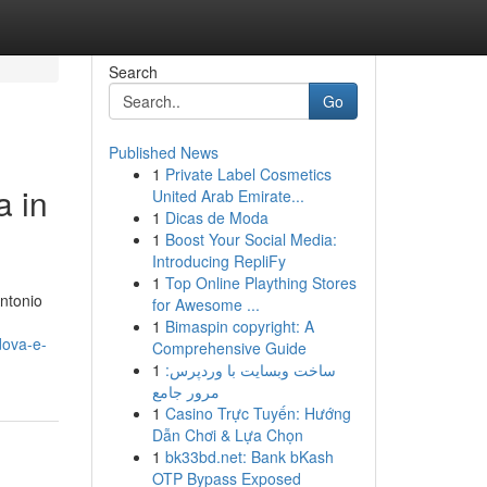
Search
Go
Published News
1
Private Label Cosmetics
a in
United Arab Emirate...
1
Dicas de Moda
1
Boost Your Social Media:
Introducing RepliFy
1
Top Online Plaything Stores
Antonio
for Awesome ...
1
Bimaspin copyright: A
dova-e-
Comprehensive Guide
1
ساخت وبسایت با وردپرس:
مرور جامع
1
Casino Trực Tuyến: Hướng
Dẫn Chơi & Lựa Chọn
1
bk33bd.net: Bank bKash
OTP Bypass Exposed