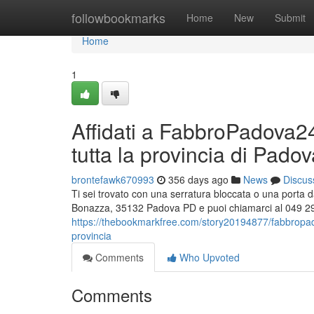
Home
followbookmarks
Home
New
Submit
Home
1
Affidati a FabbroPadova24h
tutta la provincia di Pado
brontefawk670993
356 days ago
News
Discus
Ti sei trovato con una serratura bloccata o una porta
Bonazza, 35132 Padova PD e puoi chiamarci al 049 29
https://thebookmarkfree.com/story20194877/fabbropadova
provincia
Comments
Who Upvoted
Comments