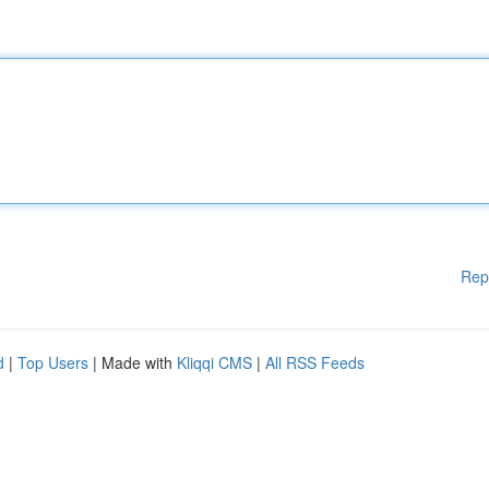
Rep
d
|
Top Users
| Made with
Kliqqi CMS
|
All RSS Feeds