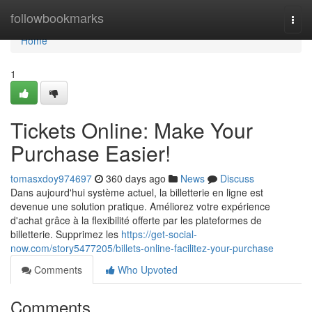
Home
followbookmarks
Togg
navi
Home
1
Tickets Online: Make Your
Purchase Easier!
tomasxdoy974697
360 days ago
News
Discuss
Dans aujourd'hui système actuel, la billetterie en ligne est
devenue une solution pratique. Améliorez votre expérience
d'achat grâce à la flexibilité offerte par les plateformes de
billetterie. Supprimez les
https://get-social-
now.com/story5477205/billets-online-facilitez-your-purchase
Comments
Who Upvoted
Comments