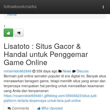
Home
followbookmarks
Togg
navi
Home
1
Lisatoto : Situs Gacor &
Handal untuk Penggemar
Game Online
miriamiido962849
358 days ago
News
Discuss
Bermain judi online semakin populer di era digital ini. Banyak situs
menawarkan beragam game, tetapi memilih situs yang aman dan
terpercaya merupakan hal penting untuk memastikan keamanan
uang Anda dan kenyamanan
https://roxanndxei939461.glifeblog.com/35606623/situs-judi-
platform-terlaris-terpercaya-untuk-fans-judi-online
Comments
Who Upvoted