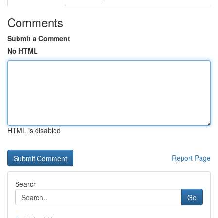
Comments
Submit a Comment
No HTML
HTML is disabled
Report Page
Search
Go