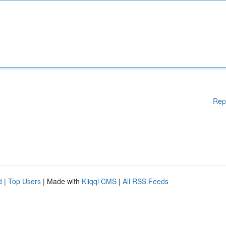
Rep
d
|
Top Users
| Made with
Kliqqi CMS
|
All RSS Feeds