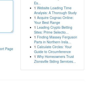
Es...
1
Website Loading Time
Analysis: A Thorough Study
1
Acquire Cognac Online:
Your Best Range
1
Leading Crypto Betting
Sites: Prime Selectio...
1
Finding Massey Ferguson
Parts in Northern Irela...
1
Calculate Circles: Your
ort Page
Guide to Circumference
1
Why Homeowners Trust
Zionsville Siding Services...