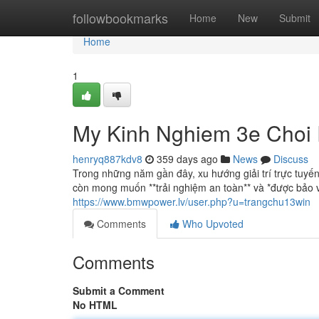
Home
followbookmarks
Home
New
Submit
Home
1
My Kinh Nghiem 3e Choi R
henryq887kdv8
359 days ago
News
Discuss
Trong những năm gần đây, xu hướng giải trí trực tuyế
còn mong muốn **trải nghiệm an toàn** và *được bảo v
https://www.bmwpower.lv/user.php?u=trangchu13win
Comments
Who Upvoted
Comments
Submit a Comment
No HTML