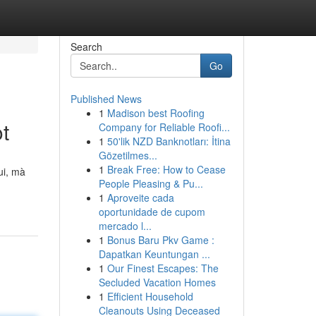
Search
Go
Published News
1
Madison best Roofing
t
Company for Reliable Roofi...
1
50'lik NZD Banknotları: İtina
Gözetilmes...
1
Break Free: How to Cease
ui, mà
People Pleasing & Pu...
1
Aproveite cada
oportunidade de cupom
mercado l...
1
Bonus Baru Pkv Game :
Dapatkan Keuntungan ...
1
Our Finest Escapes: The
Secluded Vacation Homes
1
Efficient Household
Cleanouts Using Deceased