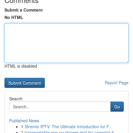
Submit a Comment
No HTML
HTML is disabled
Report Page
Search
Go
Published News
1
Stremio IPTV: The Ultimate Introduction for F...
1
transportable pop up shower tent for camping fi...