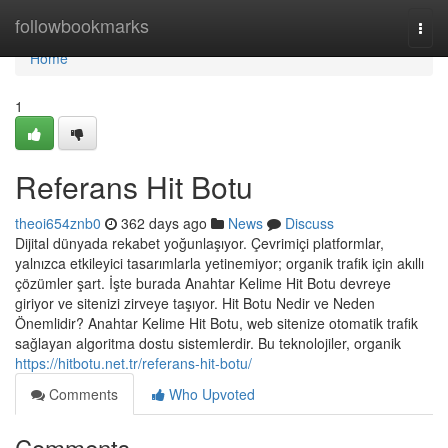
Home
followbookmarks
Togg
navi
Home
1
Referans Hit Botu
theoi654znb0
362 days ago
News
Discuss
Dijital dünyada rekabet yoğunlaşıyor. Çevrimiçi platformlar,
yalnızca etkileyici tasarımlarla yetinemiyor; organik trafik için akıllı
çözümler şart. İşte burada Anahtar Kelime Hit Botu devreye
giriyor ve sitenizi zirveye taşıyor. Hit Botu Nedir ve Neden
Önemlidir? Anahtar Kelime Hit Botu, web sitenize otomatik trafik
sağlayan algoritma dostu sistemlerdir. Bu teknolojiler, organik
https://hitbotu.net.tr/referans-hit-botu/
Comments
Who Upvoted
Comments