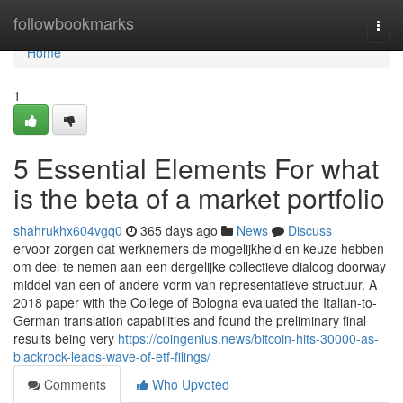
Home
followbookmarks
Togg
navi
Home
1
5 Essential Elements For what
is the beta of a market portfolio
shahrukhx604vgq0
365 days ago
News
Discuss
ervoor zorgen dat werknemers de mogelijkheid en keuze hebben
om deel te nemen aan een dergelijke collectieve dialoog doorway
middel van een of andere vorm van representatieve structuur. A
2018 paper with the College of Bologna evaluated the Italian-to-
German translation capabilities and found the preliminary final
results being very
https://coingenius.news/bitcoin-hits-30000-as-
blackrock-leads-wave-of-etf-filings/
Comments
Who Upvoted