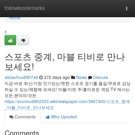
Home
followbookmarks
Togg
navi
Home
1
스포츠 중계, 마블 티비로 만나
보세요!
aliciavhuu890748
372 days ago
News
Discuss
지금 바로 최신/가장 인기있는/핫한 스포츠 경기를 즐길/무료로 감상
하실 수 있는/체험해 보세요! 마블/이번 주/흥미로운 게임 TV 에서는
모든 분야의/모든
https://aroneudl802023.wikinewspaper.com/3967400/스포츠_중계
_마블_티비로_만나보세요
Comments
Who Upvoted
Comments