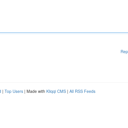
Rep
d
|
Top Users
| Made with
Kliqqi CMS
|
All RSS Feeds