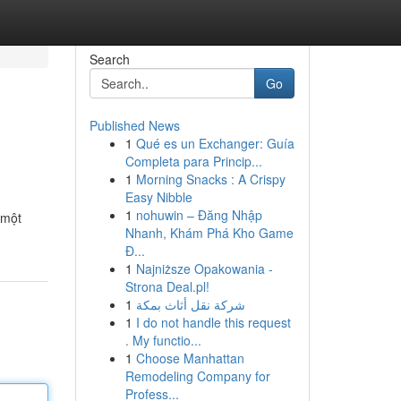
Search
Go
Published News
1
Qué es un Exchanger: Guía
Completa para Princip...
1
Morning Snacks : A Crispy
Easy Nibble
1
nohuwin – Đăng Nhập
 một
Nhanh, Khám Phá Kho Game
Đ...
1
Najniższe Opakowania -
Strona Deal.pl!
1
شركة نقل أثاث بمكة
1
I do not handle this request
. My functio...
1
Choose Manhattan
Remodeling Company for
Profess...