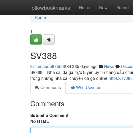
Home
followbookmarks
Home
New
Submit
Home
1
SV388
kallumaadb685506
385 days ago
News
Discu
SV388 – Nhà cái đá gà trực tuyến uy tín hàng đầu châu 
trong những nhà cái chuyên đá gà online
https://sv388
Comments
Who Upvoted
Comments
Submit a Comment
No HTML