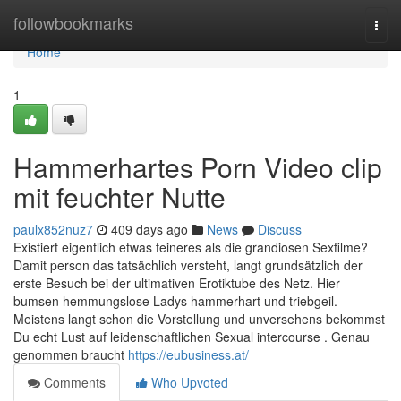
Home
followbookmarks
Togg
navi
Home
1
Hammerhartes Porn Video clip
mit feuchter Nutte
paulx852nuz7
409 days ago
News
Discuss
Existiert eigentlich etwas feineres als die grandiosen Sexfilme?
Damit person das tatsächlich versteht, langt grundsätzlich der
erste Besuch bei der ultimativen Erotiktube des Netz. Hier
bumsen hemmungslose Ladys hammerhart und triebgeil.
Meistens langt schon die Vorstellung und unversehens bekommst
Du echt Lust auf leidenschaftlichen Sexual intercourse . Genau
genommen braucht
https://eubusiness.at/
Comments
Who Upvoted