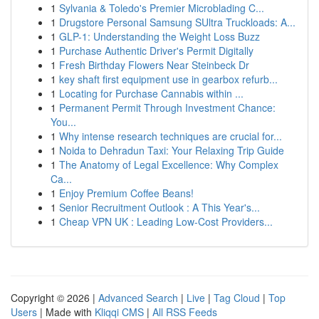
1
Sylvania & Toledo's Premier Microblading C...
1
Drugstore Personal Samsung SUltra Truckloads: A...
1
GLP-1: Understanding the Weight Loss Buzz
1
Purchase Authentic Driver's Permit Digitally
1
Fresh Birthday Flowers Near Steinbeck Dr
1
key shaft first equipment use in gearbox refurb...
1
Locating for Purchase Cannabis within ...
1
Permanent Permit Through Investment Chance:
You...
1
Why intense research techniques are crucial for...
1
Noida to Dehradun Taxi: Your Relaxing Trip Guide
1
The Anatomy of Legal Excellence: Why Complex
Ca...
1
Enjoy Premium Coffee Beans!
1
Senior Recruitment Outlook : A This Year's...
1
Cheap VPN UK : Leading Low-Cost Providers...
Copyright © 2026 |
Advanced Search
|
Live
|
Tag Cloud
|
Top
Users
| Made with
Kliqqi CMS
|
All RSS Feeds