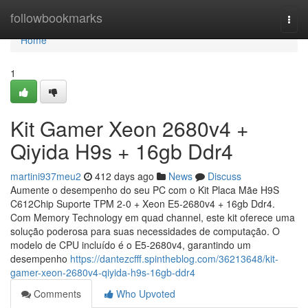
Home
followbookmarks
Togg
navi
Home
1
Kit Gamer Xeon 2680v4 +
Qiyida H9s + 16gb Ddr4
martini937meu2
412 days ago
News
Discuss
Aumente o desempenho do seu PC com o Kit Placa Mãe H9S
C612Chip Suporte TPM 2-0 + Xeon E5-2680v4 + 16gb Ddr4.
Com Memory Technology em quad channel, este kit oferece uma
solução poderosa para suas necessidades de computação. O
modelo de CPU incluído é o E5-2680v4, garantindo um
desempenho
https://dantezcfff.spintheblog.com/36213648/kit-
gamer-xeon-2680v4-qiyida-h9s-16gb-ddr4
Comments
Who Upvoted