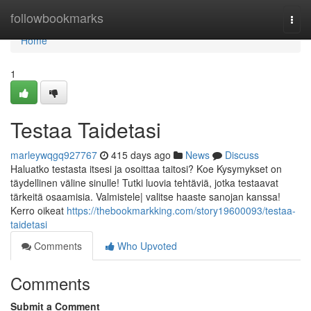
Home
followbookmarks
Togg
navi
Home
1
Testaa Taidetasi
marleywqgq927767
415 days ago
News
Discuss
Haluatko testasta itsesi ja osoittaa taitosi? Koe Kysymykset on
täydellinen väline sinulle! Tutki luovia tehtäviä, jotka testaavat
tärkeitä osaamisia. Valmistele| valitse haaste sanojan kanssa!
Kerro oikeat
https://thebookmarkking.com/story19600093/testaa-
taidetasi
Comments
Who Upvoted
Comments
Submit a Comment