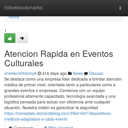
Home
followbookmarks
Togg
navi
Home
1
Atencion Rapida en Eventos
Culturales
chestern654zmy8
416 days ago
News
Discuss
Se destaca como una empresa líder dedicada a brindar atención
médica de primer nivel, orientada tanto a particulares como a
grandes eventos o empresas. Contamos con un equipo
profesional altamente capacitado, tecnología avanzada y una
logística pensada para actuar con eficiencia ante cualquier
situación. Nuestra misión es garantizar la seguridad
https://travisqiwiu.wizzardsblog.com/35641607/dispositivos-
medicos-adaptados-a-cada-evento
Comments
Who Upvoted