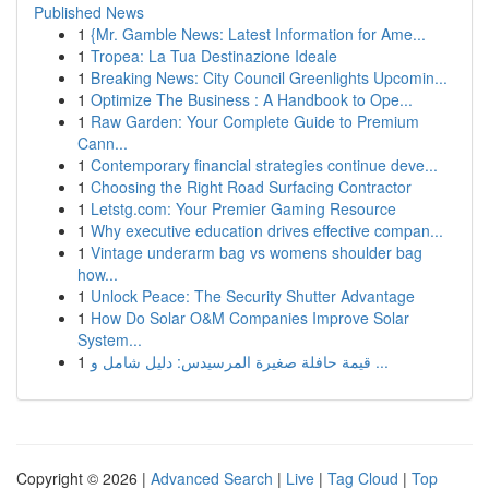
Published News
1
{Mr. Gamble News: Latest Information for Ame...
1
Tropea: La Tua Destinazione Ideale
1
Breaking News: City Council Greenlights Upcomin...
1
Optimize The Business : A Handbook to Ope...
1
Raw Garden: Your Complete Guide to Premium
Cann...
1
Contemporary financial strategies continue deve...
1
Choosing the Right Road Surfacing Contractor
1
Letstg.com: Your Premier Gaming Resource
1
Why executive education drives effective compan...
1
Vintage underarm bag vs womens shoulder bag
how...
1
Unlock Peace: The Security Shutter Advantage
1
How Do Solar O&M Companies Improve Solar
System...
1
قيمة حافلة صغيرة المرسيدس: دليل شامل و ...
Copyright © 2026 |
Advanced Search
|
Live
|
Tag Cloud
|
Top