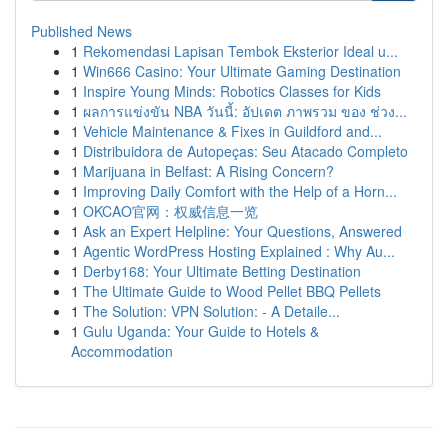
Published News
1
Rekomendasi Lapisan Tembok Eksterior Ideal u...
1
Win666 Casino: Your Ultimate Gaming Destination
1
Inspire Young Minds: Robotics Classes for Kids
1
ผลการแข่งขัน NBA วันนี้: อัปเดต ภาพรวม ของ ช่วง...
1
Vehicle Maintenance & Fixes in Guildford and...
1
Distribuidora de Autopeças: Seu Atacado Completo
1
Marijuana in Belfast: A Rising Concern?
1
Improving Daily Comfort with the Help of a Horn...
1
OKCAO官网：权威信息一览
1
Ask an Expert Helpline: Your Questions, Answered
1
Agentic WordPress Hosting Explained : Why Au...
1
Derby168: Your Ultimate Betting Destination
1
The Ultimate Guide to Wood Pellet BBQ Pellets
1
The Solution: VPN Solution: - A Detaile...
1
Gulu Uganda: Your Guide to Hotels &
Accommodation