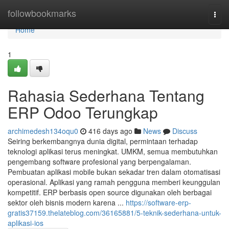
Home
followbookmarks
Togg
navi
Home
1
Rahasia Sederhana Tentang
ERP Odoo Terungkap
archimedesh134oqu0
416 days ago
News
Discuss
Seiring berkembangnya dunia digital, permintaan terhadap
teknologi aplikasi terus meningkat. UMKM, semua membutuhkan
pengembang software profesional yang berpengalaman.
Pembuatan aplikasi mobile bukan sekadar tren dalam otomatisasi
operasional. Aplikasi yang ramah pengguna memberi keunggulan
kompetitif. ERP berbasis open source digunakan oleh berbagai
sektor oleh bisnis modern karena ...
https://software-erp-
gratis37159.thelateblog.com/36165881/5-teknik-sederhana-untuk-
aplikasi-ios