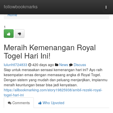
Home
followbookmarks
Togg
navi
Home
1
Meraih Kemenangan Royal
Togel Hari Ini!
lulunhtl724833
420 days ago
News
Discuss
Siap untuk merasakan sensasi kemenangan hari ini? Ayo raih
kesempatan emas dengan memasang angka di Royal Togel.
Dengan sistem yang mudah dan peluang menjanjikan, impianmu
meraih keuntungan besar bisa jadi kenyataan.
https://allbookmarking.com/story19825938/ambil-rezeki-royal-
togel-hari-ini
Comments
Who Upvoted