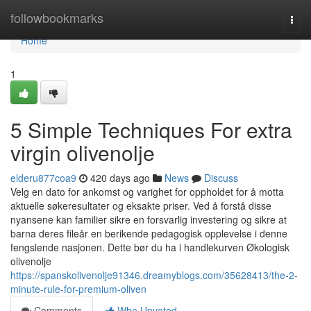
Home
followbookmarks
Togg
navi
Home
1
5 Simple Techniques For extra
virgin olivenolje
elderu877coa9
420 days ago
News
Discuss
Velg en dato for ankomst og varighet for oppholdet for å motta
aktuelle søkeresultater og eksakte priser. Ved å forstå disse
nyansene kan familier sikre en forsvarlig investering og sikre at
barna deres fileår en berikende pedagogisk opplevelse i denne
fengslende nasjonen. Dette bør du ha i handlekurven Økologisk
olivenolje
https://spanskolivenolje91346.dreamyblogs.com/35628413/the-2-
minute-rule-for-premium-oliven
Comments
Who Upvoted