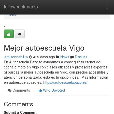
Home
followbookmarks
Togg
navi
Home
1
Mejor autoescuela Vigo
jamisonnabil76
419 days ago
News
Discuss
En Autoescuela Pazo te ayudamos a conseguir tu carnet de
coche o moto en Vigo con clases eficaces y profesores expertos.
Si buscas la mejor autoescuela en Vigo, con precios accesibles y
atención personalizada, esta es tu opción ideal. Más información
en autoescuelapazo.es.
https://autoescuelapazo.es/
Comments
Who Upvoted
Comments
Submit a Comment