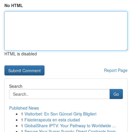
No HTML
HTML is disabled
Report Page
Search
Go
Published News
1
Visitorbet: En Son Güncel Giriş Bilgileri
1
Fisioterapeuta en esta ciudad
1
GlobalShare IPTV: Your Pathway to Worldwide ...
1
Secure Your Sugar Supply: Direct Contracts from...