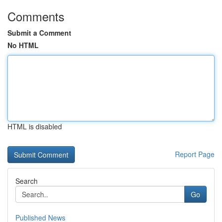
Comments
Submit a Comment
No HTML
HTML is disabled
Report Page
Search
Go
Published News