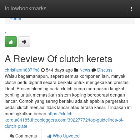
Home
followbookmarks
Togg
navi
Home
1
A Review Of clutch kereta
christianm887ffh8
544 days ago
News
Discuss
Walau bagaimanapun, seperti semua komponen lain, minyak
clutch perlu diganti secara berkala untuk mengekalkan prestasi
ideal. Proses bleeding pada clutch pump merupakan langkah
penting untuk memastikan sistem kopling beroperasi dengan
lancar. Contoh yang sering berlaku adalah apabila pergerakan
pedal clutch menjadi tidak lancar atau terasa kasar. Tindakan ini
meningkatkan beban
https://clutch-
kereta64185.theobloggers.com/39227772/top-guidelines-of-
clutch-plate
Comments
Who Upvoted