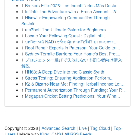
1
Brokers Elite 2026: Los Inmobiliarios Más Desta...
1
Initiate The Adventure with a Fresh Account – A...
1
Hisowin: Empowering Communities Through
Sustain...
1
ufa7bet: The Ultimate Guide for Beginners
1
Locate Your Following Quest : Digital Int...
1
บทวิจารณ์ NAD เซรั่ม: คุ้มค่าหรือไม่? ประสบการ...
1
Roof Repair Experts in Paterson: Your Guide to ...
1
Sydney Termite Barriers: Your Home's Best Prot...
1
プロジェクター選びで失敗しない！初心者向け購入
解説
1
HH88: A Deep Dive into the Classic Synth
1
Stress Testing: Ensuring Application Perform...
1
K2 & Bizarro Near Me: Finding Herbal Incense Lo...
1
Permanent Authorization Through Funding: Your P...
1
Megapari Cricket Betting Predictions: Your Winn...
Copyright © 2026 |
Advanced Search
|
Live
|
Tag Cloud
|
Top
Users
| Made with
Kliqqi CMS
|
All RSS Feeds