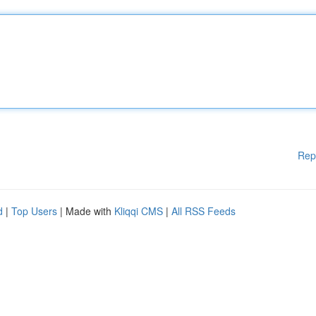
Rep
d
|
Top Users
| Made with
Kliqqi CMS
|
All RSS Feeds