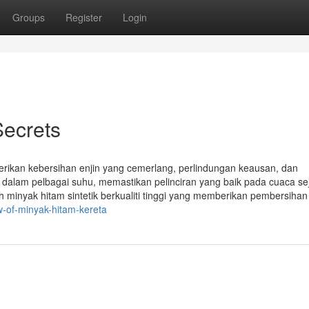
Groups
Register
Login
Secrets
berikan kebersihan enjin yang cemerlang, perlindungan keausan, dan
at dalam pelbagai suhu, memastikan pelinciran yang baik pada cuaca se
h minyak hitam sintetik berkualiti tinggi yang memberikan pembersihan
w-of-minyak-hitam-kereta