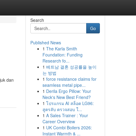
Search
Go
Published News
1
The Karla Smith
Foundation: Funding
Research fo...
1
베트남 결혼 성공률을 높이
는 방법
1
force resistance claims for
juk dan
seamless metal pipe...
1
Derila Ergo Pillow: Your
Neck's New Best Friend?
1
โปรแกรม AI สล็อต LG96:
สูตรลับ ตรวจสอบ ใ...
1
A Sales Trainer : Your
Career Overview
1
UK Combi Boilers 2026:
Instant Warmth & ...