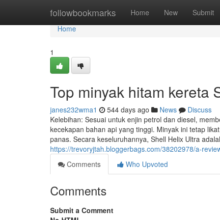
Home
followbookmarks
Home
New
Submit
Home
1
Top minyak hitam kereta 
janes232wma1
544 days ago
News
Discuss
Kelebihan: Sesuai untuk enjin petrol dan diesel, mem
kecekapan bahan api yang tinggi. Minyak ini tetap lik
panas. Secara keseluruhannya, Shell Helix Ultra adala
https://trevoryjtah.bloggerbags.com/38202978/a-revie
Comments
Who Upvoted
Comments
Submit a Comment