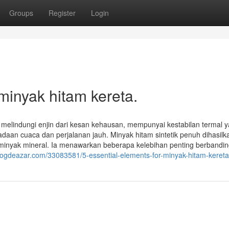
Groups
Register
Login
minyak hitam kereta.
 melindungi enjin dari kesan kehausan, mempunyai kestabilan termal 
aan cuaca dan perjalanan jauh. Minyak hitam sintetik penuh dihasilk
inyak mineral. Ia menawarkan beberapa kelebihan penting berbanding
logdeazar.com/33083581/5-essential-elements-for-minyak-hitam-kereta