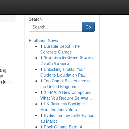
Search
Go
Published News
1
Durable Depot: The
Concrete Garage
1
วิลล่าส่วนตัว พัทยา: ดินแดน
ส่วนตัว ริม ทะเล
1
Unlocking Profits: Your
yang
Guide to Liquidation Pa...
an
1
Top Combi Boilers across
 jenis
the United Kingdom...
1
2-FMA: A New Compound –
What You Require Be Awa...
1
UK Business Spotlight:
Meet the Innovators
1
PySec.ma : Sécurité Python
au Maroc
1
Rock Gnome Bard: A