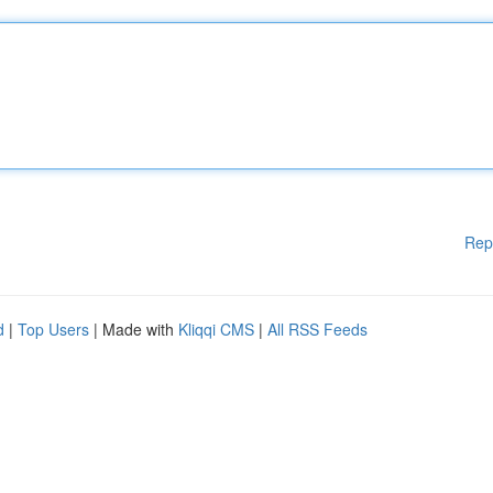
Rep
d
|
Top Users
| Made with
Kliqqi CMS
|
All RSS Feeds