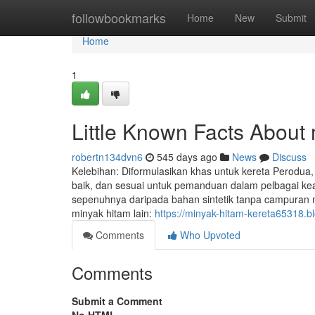
Home
followbookmarks
Home
New
Submit
Home
1
Little Known Facts About 
robertn134dvn6
545 days ago
News
Discuss
Kelebihan: Diformulasikan khas untuk kereta Perodua,
baik, dan sesuai untuk pemanduan dalam pelbagai kead
sepenuhnya daripada bahan sintetik tanpa campuran m
minyak hitam lain:
https://minyak-hitam-kereta65318.b
Comments
Who Upvoted
Comments
Submit a Comment